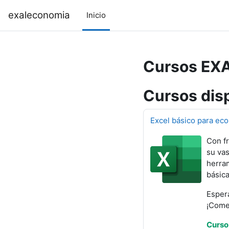
Saltar al contenido principal
exaleconomia
Inicio
Cursos EX
Cursos dis
Excel básico para ec
Con fr
su vas
herram
básica
Espera
¡Com
Curso 