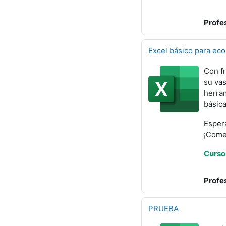
Profe
Excel básico para e
Con fr
su vas
herram
básica
Espera
¡Com
Curso 
Profe
PRUEBA